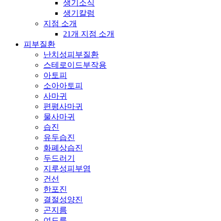
생기소식
생기칼럼
지점 소개
21개 지점 소개
피부질환
난치성피부질환
스테로이드부작용
아토피
소아아토피
사마귀
편평사마귀
물사마귀
습진
유두습진
화폐상습진
두드러기
지루성피부염
건선
한포진
결절성양진
곤지름
여드름