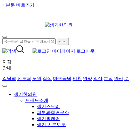
» 본문 바로가기
마이페이지
로그아웃
지점
안내
강남역
신도림
노원
잠실
마포공덕
인천
안양
일산
분당
안산
수
생기한의원
브랜드소개
생기스토리
피부과학연구소
생기홈케어
생기 언론보도