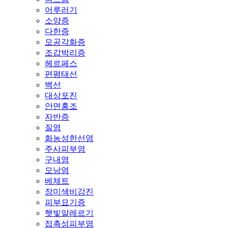
어루러기
소양증
다한증
모공각화증
조갑박리증
헤르페스
편평태선
백선
대상포진
안면홍조
자반증
질염
화농성한선염
주사피부염
구내염
모낭염
베체트
장미색비강진
피부묘기증
햇빛알레르기
접촉성피부염