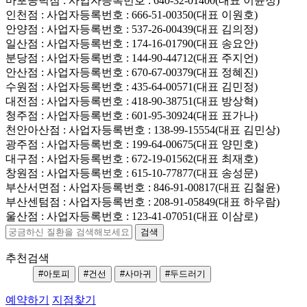
마포공덕점
: 사업자등록번호 : 640-32-01400(대표 이윤정)
인천점
: 사업자등록번호 : 666-51-00350(대표 이원호)
안양점
: 사업자등록번호 : 537-26-00439(대표 김의정)
일산점
: 사업자등록번호 : 174-16-01790(대표 송요안)
분당점
: 사업자등록번호 : 144-90-44712(대표 주지언)
안산점
: 사업자등록번호 : 670-67-00379(대표 정혜진)
수원점
: 사업자등록번호 : 435-64-00571(대표 김민정)
대전점
: 사업자등록번호 : 418-90-38751(대표 방상혁)
청주점
: 사업자등록번호 : 601-95-30924(대표 표가나)
천안아산점
: 사업자등록번호 : 138-99-15554(대표 김민상)
광주점
: 사업자등록번호 : 199-64-00675(대표 양민호)
대구점
: 사업자등록번호 : 672-19-01562(대표 최재호)
창원점
: 사업자등록번호 : 615-10-77877(대표 송성문)
부산서면점
: 사업자등록번호 : 846-91-00817(대표 김철윤)
부산센텀점
: 사업자등록번호 : 208-91-05849(대표 하우람)
울산점
: 사업자등록번호 : 123-41-07051(대표 이삼로)
추천검색
#아토피
#건선
#사마귀
#두드러기
예약하기
지점찾기