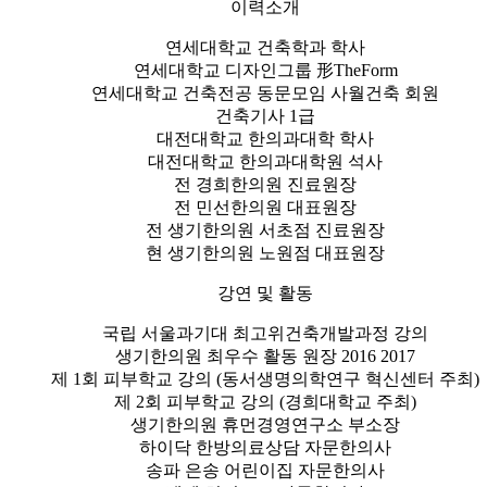
이력소개
연세대학교 건축학과 학사
연세대학교 디자인그룹 形TheForm
연세대학교 건축전공 동문모임 사월건축 회원
건축기사 1급
대전대학교 한의과대학 학사
대전대학교 한의과대학원 석사
전 경희한의원 진료원장
전 민선한의원 대표원장
전 생기한의원 서초점 진료원장
현 생기한의원 노원점 대표원장
강연 및 활동
국립 서울과기대 최고위건축개발과정 강의
생기한의원 최우수 활동 원장 2016 2017
제 1회 피부학교 강의 (동서생명의학연구 혁신센터 주최)
제 2회 피부학교 강의 (경희대학교 주최)
생기한의원 휴먼경영연구소 부소장
하이닥 한방의료상담 자문한의사
송파 은송 어린이집 자문한의사