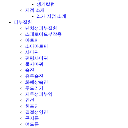
생기칼럼
지점 소개
21개 지점 소개
피부질환
난치성피부질환
스테로이드부작용
아토피
소아아토피
사마귀
편평사마귀
물사마귀
습진
유두습진
화폐상습진
두드러기
지루성피부염
건선
한포진
결절성양진
곤지름
여드름