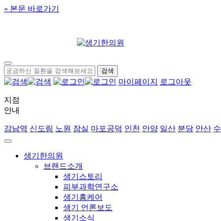
» 본문 바로가기
마이페이지
로그아웃
지점
안내
강남역
신도림
노원
잠실
마포공덕
인천
안양
일산
분당
안산
수
생기한의원
브랜드소개
생기스토리
피부과학연구소
생기홈케어
생기 언론보도
생기소식