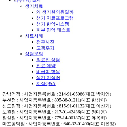
피부건강설계
생기치료
왜 생기한의원일까
생기 치료프로그램
생기 한약시스템
피부 면역 테스트
치료사례
전후사진
고객후기
상담문의
의료진 상담
진료 예약
비급여 항목
생기 지식iN
지점Q&A
강남역점
: 사업자등록번호 : 214-91-05086(대표 박치영)
부천점
: 사업자등록번호 : 895-38-01211(대표 한창이)
신도림점
: 사업자등록번호 : 815-91-01132(대표 이신기)
노원점
: 사업자등록번호 : 217-91-42436(대표 정대웅)
잠실점
: 사업자등록번호 : 775-14-00187(대표 유옥희)
마포공덕점
: 사업자등록번호 : 640-32-01400(대표 이윤정)