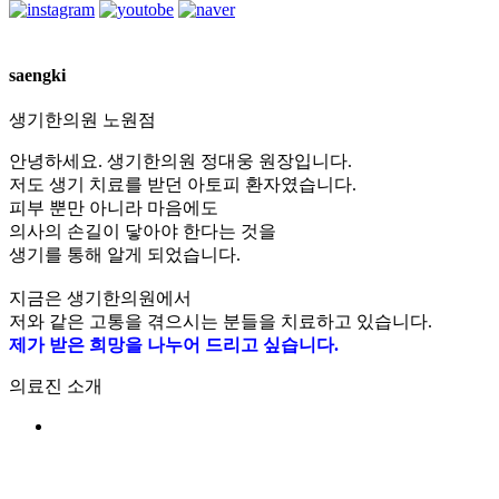
[지
saengki
루
성
생기한의원
노원점
피
안녕하세요. 생기한의원 정대웅 원장입니다.
부
저도 생기 치료를 받던 아토피 환자였습니다.
염]
피부 뿐만 아니라 마음에도
울
의사의 손길이 닿아야 한다는 것을
산
생기를 통해 알게 되었습니다.
점
60
지금은 생기한의원에서
대
저와 같은 고통을 겪으시는 분들을 치료하고 있습니다.
남
제가 받은 희망을 나누어 드리고 싶습니다.
성
지
의료진 소개
루
성
피
부
염