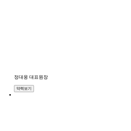
료
가
답
이
됩
니
까?
답
답
해
서
..
답
정대웅 대표원장
변
접
약력보기
수
[지
루
성
피
부