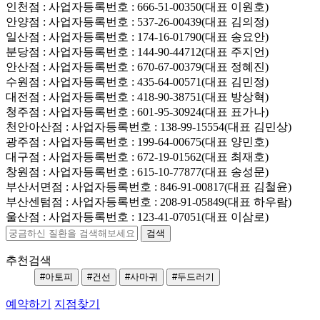
인천점
: 사업자등록번호 : 666-51-00350(대표 이원호)
안양점
: 사업자등록번호 : 537-26-00439(대표 김의정)
일산점
: 사업자등록번호 : 174-16-01790(대표 송요안)
분당점
: 사업자등록번호 : 144-90-44712(대표 주지언)
안산점
: 사업자등록번호 : 670-67-00379(대표 정혜진)
수원점
: 사업자등록번호 : 435-64-00571(대표 김민정)
대전점
: 사업자등록번호 : 418-90-38751(대표 방상혁)
청주점
: 사업자등록번호 : 601-95-30924(대표 표가나)
천안아산점
: 사업자등록번호 : 138-99-15554(대표 김민상)
광주점
: 사업자등록번호 : 199-64-00675(대표 양민호)
대구점
: 사업자등록번호 : 672-19-01562(대표 최재호)
창원점
: 사업자등록번호 : 615-10-77877(대표 송성문)
부산서면점
: 사업자등록번호 : 846-91-00817(대표 김철윤)
부산센텀점
: 사업자등록번호 : 208-91-05849(대표 하우람)
울산점
: 사업자등록번호 : 123-41-07051(대표 이삼로)
추천검색
#아토피
#건선
#사마귀
#두드러기
예약하기
지점찾기