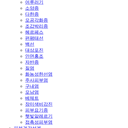
어루러기
소양증
다한증
모공각화증
조갑박리증
헤르페스
편평태선
백선
대상포진
안면홍조
자반증
질염
화농성한선염
주사피부염
구내염
모낭염
베체트
장미색비강진
피부묘기증
햇빛알레르기
접촉성피부염