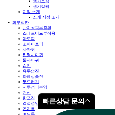
생기소식
생기칼럼
지점 소개
21개 지점 소개
피부질환
난치성피부질환
스테로이드부작용
아토피
소아아토피
사마귀
편평사마귀
물사마귀
습진
유두습진
화폐상습진
두드러기
지루성피부염
건선
한포진
빠른상담 문의
결절성양진
곤지름
여드름