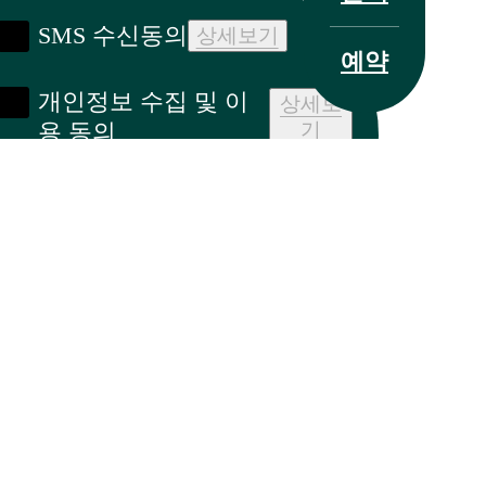
SMS 수신동의
상세보기
치료 사례
예약
개인정보 수집 및 이
상세보
용 동의
기
지점 안내
간편 예약