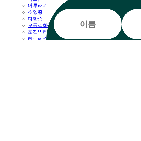
어루러기
소양증
다한증
모공각화증
조갑박리증
헤르페스
편평태선
백선
대상포진
안면홍조
자반증
질염
화농성한선염
주사피부염
구내염
모낭염
베체트
장미색비강진
피부묘기증
햇빛알레르기
접촉성피부염