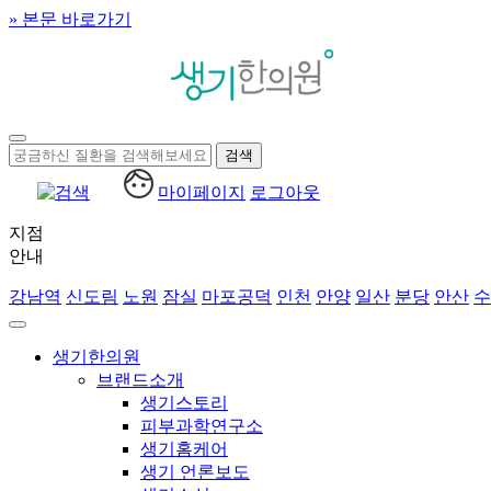
» 본문 바로가기
마이페이지
로그아웃
지점
안내
강남역
신도림
노원
잠실
마포공덕
인천
안양
일산
분당
안산
수
생기한의원
브랜드소개
생기스토리
피부과학연구소
생기홈케어
생기 언론보도