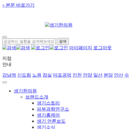
» 본문 바로가기
마이페이지
로그아웃
지점
안내
강남역
신도림
노원
잠실
마포공덕
인천
안양
일산
분당
안산
수
생기한의원
브랜드소개
생기스토리
피부과학연구소
생기홈케어
생기 언론보도
생기소식