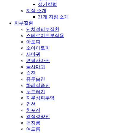
생기칼럼
지점 소개
21개 지점 소개
피부질환
난치성피부질환
스테로이드부작용
아토피
소아아토피
사마귀
편평사마귀
물사마귀
습진
유두습진
화폐상습진
두드러기
지루성피부염
건선
한포진
결절성양진
곤지름
여드름