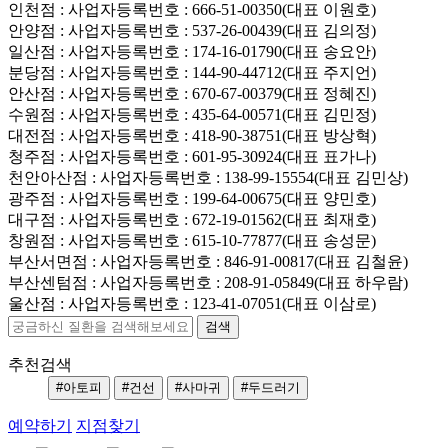
인천점
: 사업자등록번호 : 666-51-00350(대표 이원호)
안양점
: 사업자등록번호 : 537-26-00439(대표 김의정)
일산점
: 사업자등록번호 : 174-16-01790(대표 송요안)
분당점
: 사업자등록번호 : 144-90-44712(대표 주지언)
안산점
: 사업자등록번호 : 670-67-00379(대표 정혜진)
수원점
: 사업자등록번호 : 435-64-00571(대표 김민정)
대전점
: 사업자등록번호 : 418-90-38751(대표 방상혁)
청주점
: 사업자등록번호 : 601-95-30924(대표 표가나)
천안아산점
: 사업자등록번호 : 138-99-15554(대표 김민상)
광주점
: 사업자등록번호 : 199-64-00675(대표 양민호)
대구점
: 사업자등록번호 : 672-19-01562(대표 최재호)
창원점
: 사업자등록번호 : 615-10-77877(대표 송성문)
부산서면점
: 사업자등록번호 : 846-91-00817(대표 김철윤)
부산센텀점
: 사업자등록번호 : 208-91-05849(대표 하우람)
울산점
: 사업자등록번호 : 123-41-07051(대표 이삼로)
추천검색
#아토피
#건선
#사마귀
#두드러기
예약하기
지점찾기