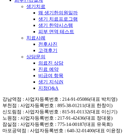
피부건강설계
생기치료
왜 생기한의원일까
생기 치료프로그램
생기 한약시스템
피부 면역 테스트
치료사례
전후사진
고객후기
상담문의
의료진 상담
진료 예약
비급여 항목
생기 지식iN
지점Q&A
강남역점
: 사업자등록번호 : 214-91-05086(대표 박치영)
부천점
: 사업자등록번호 : 895-38-01211(대표 한창이)
신도림점
: 사업자등록번호 : 815-91-01132(대표 이신기)
노원점
: 사업자등록번호 : 217-91-42436(대표 정대웅)
잠실점
: 사업자등록번호 : 775-14-00187(대표 유옥희)
마포공덕점
: 사업자등록번호 : 640-32-01400(대표 이윤정)