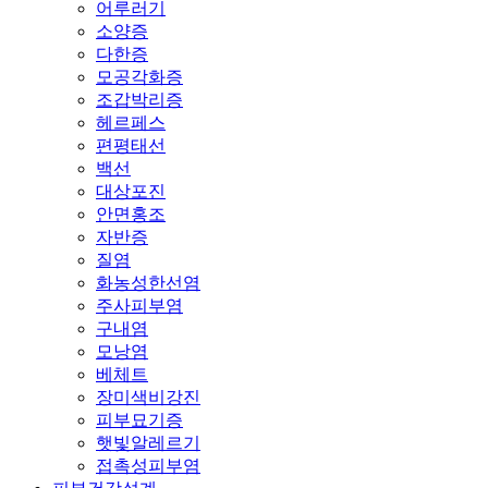
어루러기
소양증
다한증
모공각화증
조갑박리증
헤르페스
편평태선
백선
대상포진
안면홍조
자반증
질염
화농성한선염
주사피부염
구내염
모낭염
베체트
장미색비강진
피부묘기증
햇빛알레르기
접촉성피부염